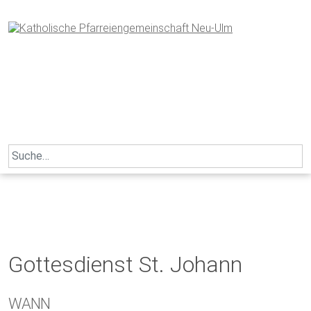
Skip
to
content
Search
for:
Gottesdienst St. Johann
WANN