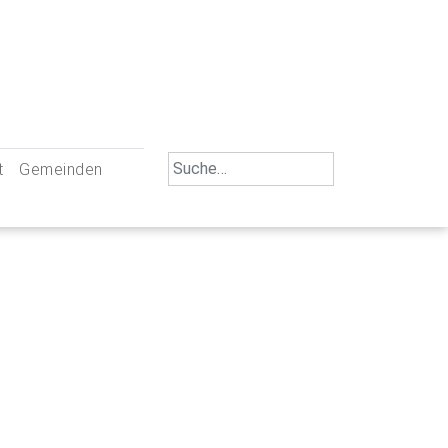
Search
t
Gemeinden
for:
iengemeinschaft Neu-Ulm
St. Johann Baptist Neu-Ulm
tliche Mitarbeiter
St. Albert Offenhausen
emeinderäte
Hl. Kreuz Pfuhl
lrat
St. Mammas Finningen / Reutti
nverwaltungen
St. Konrad Burlafingen
adbereich für Ehrenamtliche
auch und Gewalt