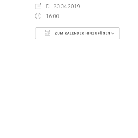
Di.. 30.04.2019
16:00
ZUM KALENDER HINZUFÜGEN
ICS herunterladen
Goog