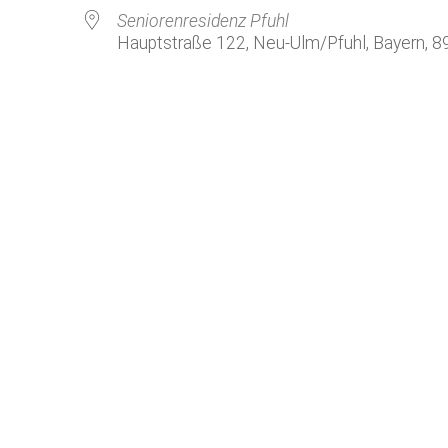
Kirchenkaffee
Bistum
Seniorenresidenz Pfuhl
Hauptstraße 122, Neu-Ulm/Pfuhl, Bayern, 
Kolpingsfamilie Neu-Ulm
Kolpingsfamilie Pfuhl
Liturgische Dienste
le Kalender
iCalendar
Besuchsdienste
Pfarrgemeindedienst
Ökumene
KEB: Faszien-Gymnastik
Partnerschaft Ghana