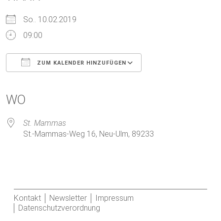
So.. 10.02.2019
09:00
ZUM KALENDER HINZUFÜGEN
ICS herunterladen
Google Kalender
iCalendar
Office 365
Outlook Live
WO
St. Mammas
St.-Mammas-Weg 16, Neu-Ulm, 89233
Kontakt
Newsletter
Impressum
Datenschutzverordnung