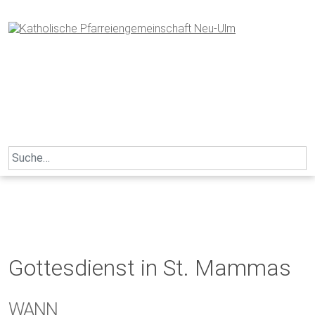
Skip
to
content
Search
for:
Gottesdienst in St. Mammas
WANN