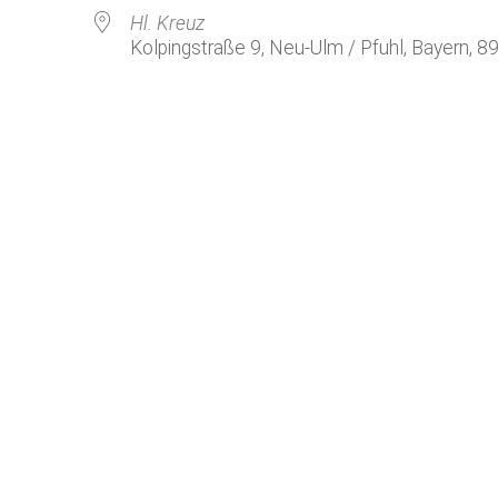
Kirchenkaffee
Bistum
Hl. Kreuz
Kolpingstraße 9, Neu-Ulm / Pfuhl, Bayern, 8
Kolpingsfamilie Neu-Ulm
Kolpingsfamilie Pfuhl
Liturgische Dienste
le Kalender
iCalendar
Besuchsdienste
Pfarrgemeindedienst
Ökumene
KEB: Faszien-Gymnastik
Partnerschaft Ghana