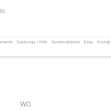
amente
Seelsorge / Hilfe
Gemeindeleben
Kitas
Kontak
e
Seelsorgegespräch
Kinder & Familien
Pfarre
kommunion
Krankenkommunion
Jugend
Hauptam
 Weg zu uns
ung
Abschied & Trauer
Ministranten
Pfarrg
sformen
Kircheneintritt
Schwangere
Pastora
hte
Kirchenaustritt
Senioren
Kirche
kensalbung
Kirchenmusik
Downlo
WO
GeistReich
Missbr