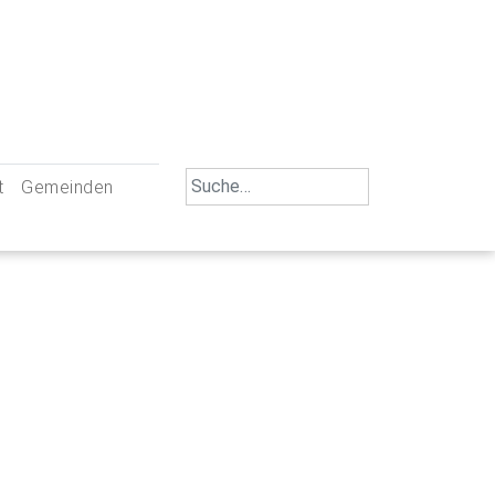
Search
t
Gemeinden
for:
iengemeinschaft Neu-Ulm
St. Johann Baptist Neu-Ulm
tliche Mitarbeiter
St. Albert Offenhausen
emeinderäte
Hl. Kreuz Pfuhl
lrat
St. Mammas Finningen / Reutti
nverwaltungen
St. Konrad Burlafingen
adbereich für Ehrenamtliche
auch und Gewalt