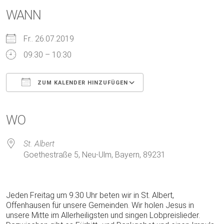
WANN
Fr.. 26.07.2019
09:30 – 10:30
ZUM KALENDER HINZUFÜGEN
ICS herunterladen
Google Kalender
iCalendar
Office 365
Outlook Live
WO
St. Albert
Goethestraße 5, Neu-Ulm, Bayern, 89231
Jeden Freitag um 9.30 Uhr beten wir in St. Albert,
Offenhausen für unsere Gemeinden. Wir holen Jesus in
unsere Mitte im Allerheiligsten und singen Lobpreislieder.