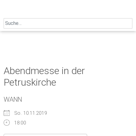
Skip
to
content
Search
for:
Abendmesse in der
Petruskirche
WANN
So.. 10.11.2019
18:00