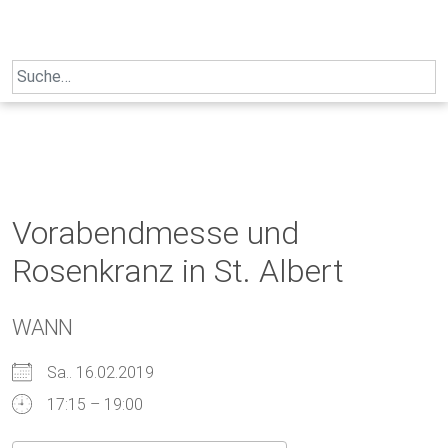
Skip
to
content
Search
for:
Vorabendmesse und
Rosenkranz in St. Albert
WANN
Sa.. 16.02.2019
17:15 – 19:00