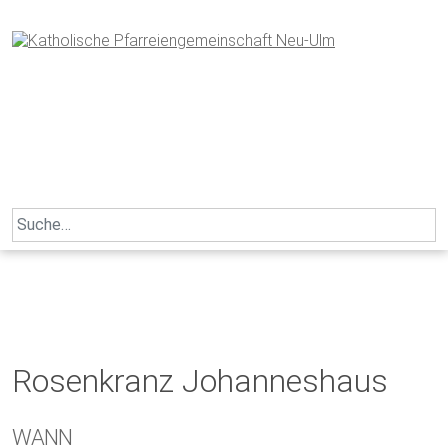
Skip
to
content
Search
for:
Rosenkranz Johanneshaus
WANN